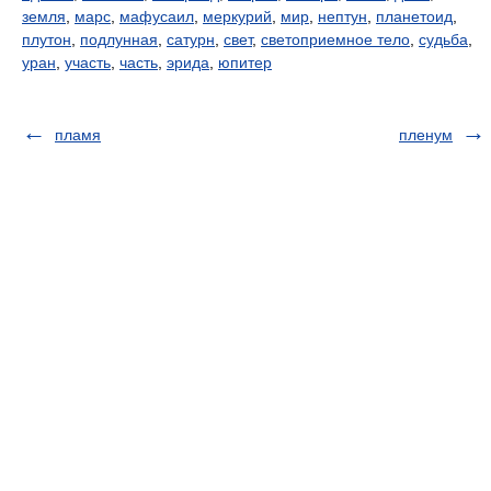
земля
,
марс
,
мафусаил
,
меркурий
,
мир
,
нептун
,
планетоид
,
плутон
,
подлунная
,
сатурн
,
свет
,
светоприемное тело
,
судьба
,
уран
,
участь
,
часть
,
эрида
,
юпитер
пламя
пленум